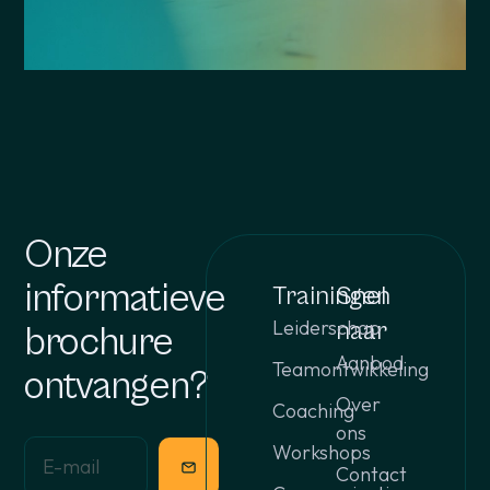
Onze
informatieve
Trainingen
Snel
Leiderschap
naar
brochure
Aanbod
Teamontwikkeling
ontvangen?
Over
Coaching
ons
Workshops
Contact