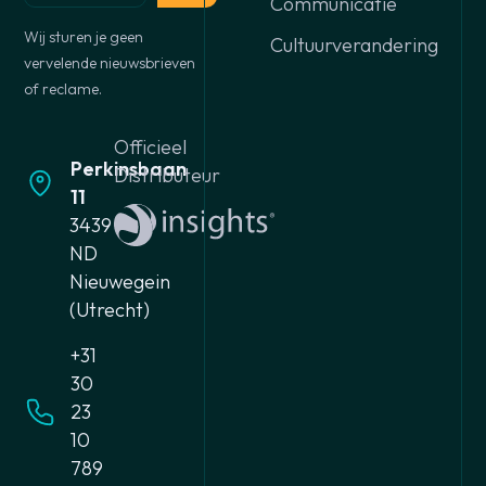
Communicatie
Wij sturen je geen
Cultuurverandering
vervelende nieuwsbrieven
of reclame.
Officieel
Perkinsbaan
Distributeur
11
3439
ND
Nieuwegein
(Utrecht)
+31
30
23
10
789